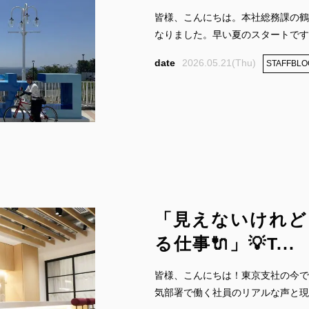
皆様、こんにちは。本社総務課の鶴
なりました。早い夏のスタートですね🍉
2026.05.21(Thu)
STAFFBLO
「見えないけれど
る仕事🔌」💡T...
皆様、こんにちは！東京支社の今で
気部署で働く社員のリアルな声と現場