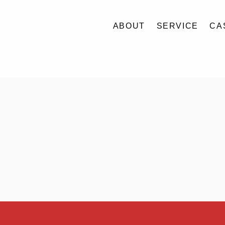
ABOUT
SERVICE
CA
ABOUT
SERVICE
CASE
ACCESS
BLOG
CONTACT
RECRUIT