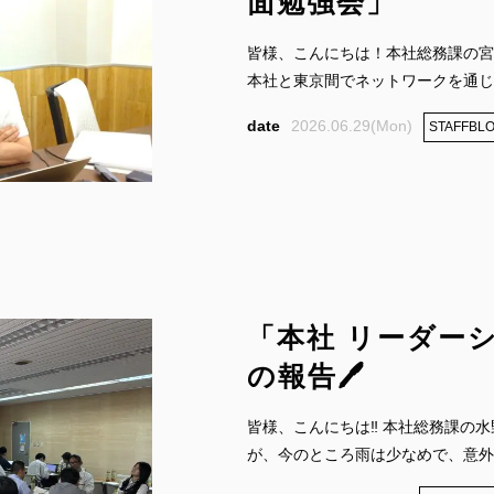
面勉強会」
皆様、こんにちは！本社総務課の宮
本社と東京間でネットワークを通じて
2026.06.29(Mon)
STAFFBL
「本社 リーダー
の報告🖊
皆様、こんにちは‼ 本社総務課の水野
が、今のところ雨は少なめで、意外と