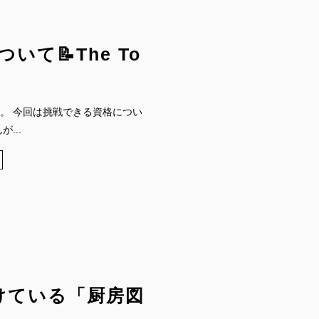
て📝The To
。 今回は挑戦できる資格につい
...
けている「厨房図