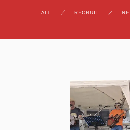
ALL
RECRUIT
N