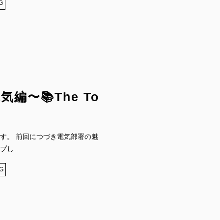
G
編〜📚The To
す。 前回につづき電気部署の魅
し...
G