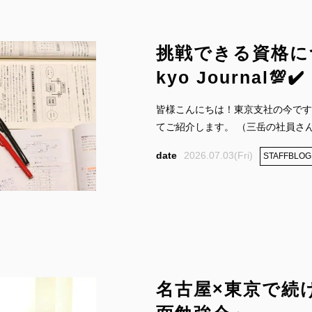
挑戦できる資格につい
kyo Journal💯✔️
皆様こんにちは！東京支社の今です
てご紹介します。 （三岳の社員さんが
2026.07.03(Fri)
STAFFBLOG
名古屋×東京で続