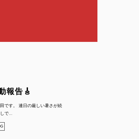
動報告🎸
田です。 連日の厳しい暑さが続
で...
OG