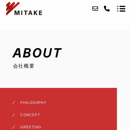
ABOUT
ABOUT
SERVICE
会社概要
CASE
ACCESS
BLOG
PHILOSOPHY
CONTACT
CONCEPT
RECRUIT
GREETING