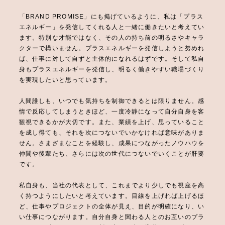
「BRAND PROMISE」にも掲げているように、私は「プラス
エネルギー」を発信してくれる人と一緒に働きたいと考えてい
ます。特別な才能ではなく、その人の持ち前の明るさやキャラ
クターで構いません。プラスエネルギーを発信しようと努めれ
ば、仕事に対して自ずと主体的になれるはずです。そして私自
身もプラスエネルギーを発信し、明るく働きやすい職場づくり
を実現したいと思っています。
人間誰しも、いつでも気持ちを制御できるとは限りません。感
情で反応してしまうときほど、一度冷静になって自分自身を客
観視できるかが大切です。また、業績を上げ、思っていること
を成し得ても、それを次につないでいかなければ意味がありま
せん。さまざまなことを経験し、成果につながったノウハウを
仲間や後輩たち、さらには次の世代につないでいくことが肝要
です。
私自身も、当社の代表として、これまでより少しでも視座を高
く持つようにしたいと考えています。目線を上げれば上げるほ
ど、仕事やプロジェクトの全体が見え、目的が明確になり、い
い仕事につながります。自分自身と関わる人とのお互いのプラ