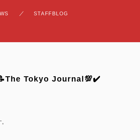
EWS
STAFFBLOG
 Tokyo Journal💯✔️
す。