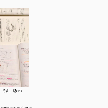
です。📚✨）