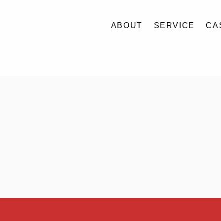
ABOUT
SERVICE
CA
ABOUT
SERVICE
CASE
ACCESS
BLOG
CONTACT
RECRUIT