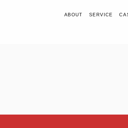
ABOUT
SERVICE
CA
ABOUT
SERVICE
CASE
ACCESS
BLOG
CONTACT
RECRUIT