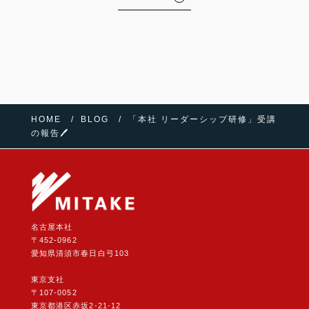
HOME
BLOG
「本社 リーダーシップ研修」受講
の報告🖊
名古屋本社
〒452-0962
愛知県清須市春日白弓103
東京支社
〒107-0052
東京都港区赤坂2-21-12