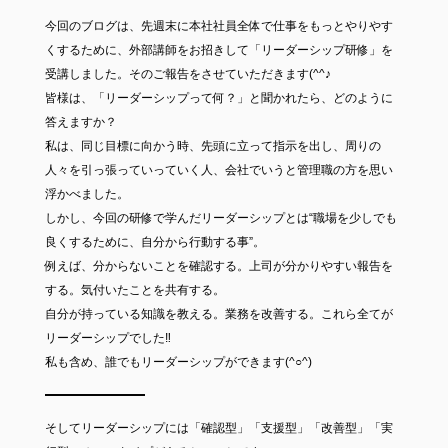
今回のブログは、先週末に本社社員全体で仕事をもっとやりやす
くするために、外部講師をお招きして「リーダーシップ研修」を
受講しました。そのご報告をさせていただきます(^^♪
皆様は、「リーダーシップって何？」と聞かれたら、どのように
答えますか？
私は、同じ目標に向かう時、先頭に立って指示を出し、周りの
人々を引っ張っていっていく人、会社でいうと管理職の方を思い
浮かべました。
しかし、今回の研修で学んだリーダーシップとは“職場を少しでも
良くするために、自分から行動する事”。
例えば、分からないことを確認する。上司が分かりやすい報告を
する。気付いたことを共有する。
自分が持っている知識を教える。業務を改善する。これら全てが
リーダーシップでした‼
私も含め、誰でもリーダーシップができます(^○^)
そしてリーダーシップには「確認型」「支援型」「改善型」「実