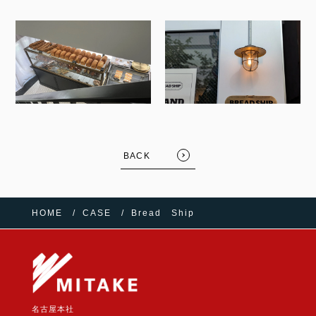
BACK
HOME
CASE
Bread Ship
名古屋本社